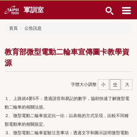
跳
軍訓室
到
主
要
首頁
公告訊息
內
容
區
教育部微型電動二輪車宣傳圖卡教學資
源
字體大小調整
小
中
大
１、上路就4要5不：透過諧音和易記的數字，協助快速了解微型電
動二輪車的相關法規。
２、微型電動二輪車規定比一比：以表格的方式呈現，比較不同種
類電動車的相關規定。
３、微型電動二輪車駕駛注意事項：透過文字和圖示說明微型電動