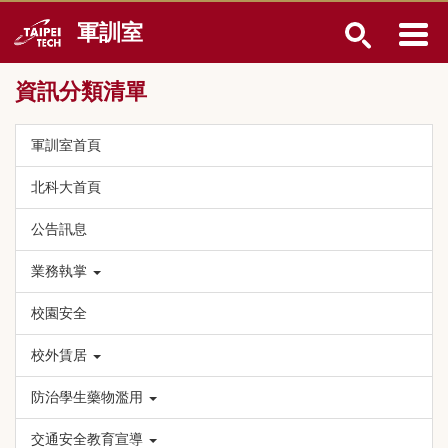
跳
軍訓室
到
主
要
資訊分類清單
內
容
區
軍訓室首頁
北科大首頁
公告訊息
業務執掌
校園安全
校外賃居
防治學生藥物濫用
交通安全教育宣導