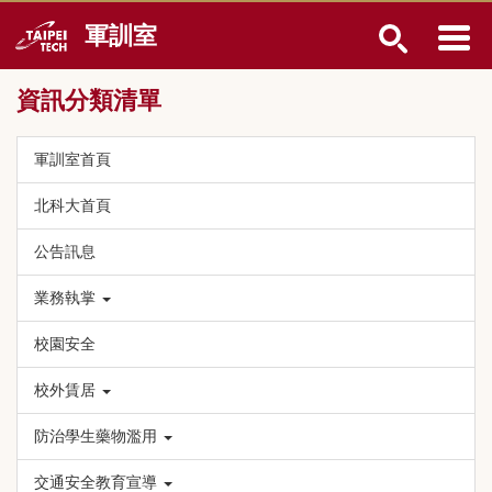
跳
軍訓室
到
主
要
資訊分類清單
內
容
區
軍訓室首頁
北科大首頁
公告訊息
業務執掌
校園安全
校外賃居
防治學生藥物濫用
交通安全教育宣導