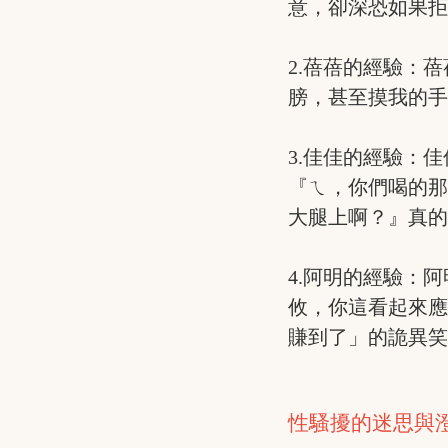
意，卻深恐如果
2.蓓蓓的經驗：
膀，甚至摸我的
3.佳佳的經驗：
『ㄟ，你們喝的
大腿上啊？』真
4.阿明的經驗：
攸，你這看起來
賺到了」的詭異
性騷擾的迷思與