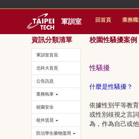
跳
到
主
回首頁
業務職
軍訓室
要
內
容
資訊分類清單
校園性騷擾案例
區
軍訓室首頁
性騷擾
北科大首頁
公告訊息
什麼是性騷擾？
業務執掌
依據性別平等教
校園安全
或性別歧視之言
校外賃居
為，作為自己或
防治學生藥物濫用