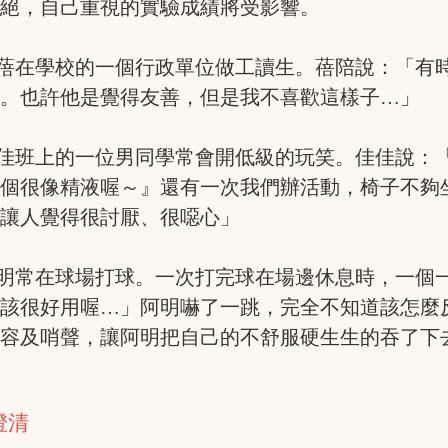
拒絕，自己重視的實驗成績將受影響。
蓓蓓在學校的一個行政單位做工讀生。蓓陪說：「有
手。也許他是覺得友善，但是我不喜歡這樣子…」
佳佳班上的一位男同學常會開低級的玩笑。佳佳說：
那個很像精液喔～』還有一次我們辦活動，椅子不夠
的讓人覺得很討厭、很噁心」
阿明常在球場打球。一次打完球在場邊休息時，一個
應該很好用喔…」阿明嚇了一跳，完全不知道該怎麼
笑容及哨聲，讓阿明把自己的不舒服硬生生的吞了下
澄清