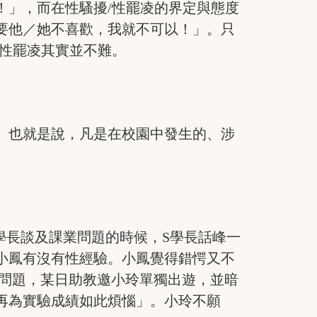
！」，而在性騷擾/性罷凌的界定與態度
要他／她不喜歡，我就不可以！」。只
/性罷凌其實並不難。
。也就是說，凡是在校園中發生的、涉
學長談及課業問題的時候，S學長話峰一
小鳳有沒有性經驗。小鳳覺得錯愕又不
問問題，某日助教邀小玲單獨出遊，並暗
再為實驗成績如此煩惱」。小玲不願