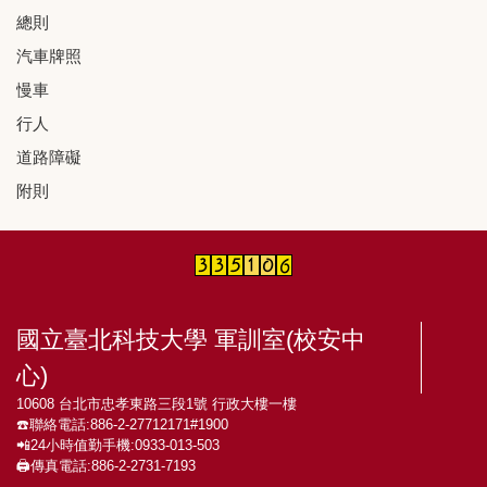
總則
汽車牌照
慢車
行人
道路障礙
附則
國立臺北科技大學 軍訓室(校安中
心)
10608 台北市忠孝東路三段1號 行政大樓一樓
☎️聯絡電話:886-2-27712171#1900
📲24小時值勤手機:0933-013-503
🖨️傳真電話:886-2-2731-7193