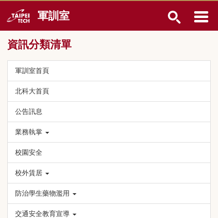
跳
軍訓室
到
主
要
資訊分類清單
內
容
區
軍訓室首頁
北科大首頁
公告訊息
業務執掌
校園安全
校外賃居
防治學生藥物濫用
交通安全教育宣導