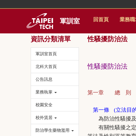
跳
到
主
回首頁
業務職
軍訓室
要
內
容
資訊分類清單
性騷擾防治法
區
軍訓室首頁
性騷擾防治法
北科大首頁
公告訊息
業務執掌
第一章 總 則
校園安全
第一條 (立法目
校外賃居
為防治性騷擾及保
有關性騷擾之定義
防治學生藥物濫用