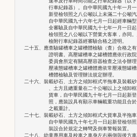
          速率及行車時間功能之行車紀錄器（以下
          行車紀錄器）。自中華民國九十年一月一
          新登檢領照之八公噸以上未滿二十公噸汽
          自中華民國九十六年七月一日起經車輛型
          全審驗及自中華民國九十七年一月一日起
          檢領照之八公噸以下營業大客車，亦同。
          檢附行車紀錄器經審驗合格之證明。

  二十五、應查驗罐槽車之罐槽體檢驗（查）合格之有效
          證明書。高壓罐槽車之罐槽體應依行政院
          委員會所定有關高壓容器檢查之法令辦理
          壓液態罐槽車之罐槽體應依常壓液態罐槽
          槽體檢驗及管理辦法規定辦理。

  二十六、裝載砂石、土方之傾卸框式半拖車及裝載砂石
          、土方且總重量在二十公噸以上之傾卸框
          貨車，自中華民國九十年七月一日起新登
          照，應裝設具有顯示車輛載重功能且合於
          之載重計。

  二十七、裝載砂石、土方之傾卸框式大貨車及半拖車，
          自中華民國九十年七月一日起新登檢領照
          裝設合於規定之轉彎及倒車警報裝置。

  二十八、幼童專用車及校車之車身左右兩側與後方車身