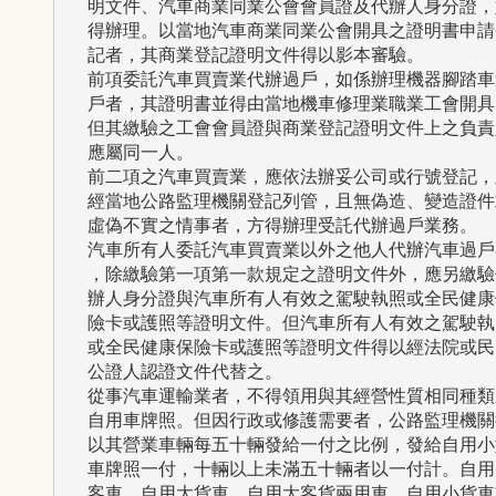
  明文件、汽車商業同業公會會員證及代辦人身分證，始
  得辦理。以當地汽車商業同業公會開具之證明書申請登
  記者，其商業登記證明文件得以影本審驗。

  前項委託汽車買賣業代辦過戶，如係辦理機器腳踏車過
  戶者，其證明書並得由當地機車修理業職業工會開具。
  但其繳驗之工會會員證與商業登記證明文件上之負責人
  應屬同一人。

  前二項之汽車買賣業，應依法辦妥公司或行號登記，並
  經當地公路監理機關登記列管，且無偽造、變造證件或
  虛偽不實之情事者，方得辦理受託代辦過戶業務。

  汽車所有人委託汽車買賣業以外之他人代辦汽車過戶者
  ，除繳驗第一項第一款規定之證明文件外，應另繳驗代
  辦人身分證與汽車所有人有效之駕駛執照或全民健康保
  險卡或護照等證明文件。但汽車所有人有效之駕駛執照
  或全民健康保險卡或護照等證明文件得以經法院或民間
  公證人認證文件代替之。

  從事汽車運輸業者，不得領用與其經營性質相同種類之
  自用車牌照。但因行政或修護需要者，公路監理機關得
  以其營業車輛每五十輛發給一付之比例，發給自用小型
  車牌照一付，十輛以上未滿五十輛者以一付計。自用大
  客車、自用大貨車、自用大客貨兩用車、自用小貨車或