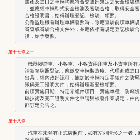
  國產及進口之車輛均應符合交通部規定之安全檢驗標準
  ，並應經車輛型式安全檢測及審驗合格，取得安全審驗
  合格證明書，始得辦理登記、檢驗、領照。

  公路監理機關辦理車輛發照時，除應查驗前項車輛規格
  審查或審驗合格文件外，並應依相關規定登記檢驗合格
第十七條之一
   機器腳踏車、小客車、小客貨兩用車及小貨車所有人
  請新領牌照登記，應繳交車輛製造廠、代理商或進口商
  出具，經內政部認可，施加於車輛特定零組件之防竊辨
  識碼完工證明文件，始得辦理新登檢領照。

  前項實施日期、特定零組件項目、實施車種、防竊辨識
  碼技術及完工證明文件之申請與核發作業規定，由內政
第十八條
   汽車在未領有正式牌照前，如有左列情形之一者，應
  領臨時牌照：
