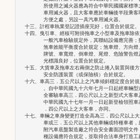
        所使用之滅火器應為符合中華民國國家標準之
        車用滅火器，且大客車應於車輛後半段乘客取
        方便之處，另設一具汽車用滅火器。

  十三、計程車執業登記證插座完好，位置合於規定。

  十四、曳引車、經核可附掛拖車之小型車及拖車除依照
        一般汽車檢驗規定外，其聯結設備應完善；拖
        煞車效能平衡度合於規定；煞車燈、方向燈、
        牌號、車寬燈、倒車燈、尾燈、危險警告燈及
        光標識良好，位置合於規定。

  十五、大貨車及拖車左右兩側之防止捲入裝置與後方之
        安全防護裝置（或保險槓）合於規定。

  十六、車高三．五公尺以上之汽車傾斜穩定度合於規定
        。自中華民國九十六年七月一日起經車輛型式
        全審驗車高三．四公尺以上之新型式大客車及
        中華民國九十七年一月一日起新登檢領照車高
        ．四公尺以上之大客車，亦同。

  十七、車輛之車身變更打造全高為三．四公尺以上大客
        車或三．五公尺以上其他車輛或特種車者，應
        附汽車底盤製造廠之符合安全書面證明文件，
        種設備應符合規定，並取得合法車身打造工廠