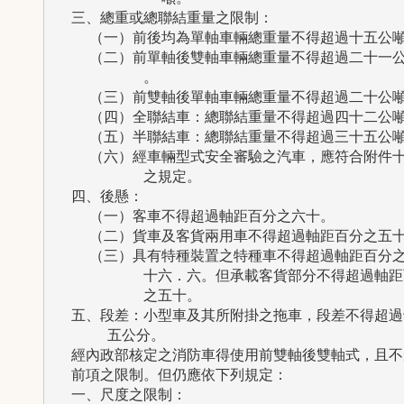
  三、總重或總聯結重量之限制：

    （一）前後均為單軸車輛總重量不得超過十五公噸
    （二）前單軸後雙軸車輛總重量不得超過二十一公
          。

    （三）前雙軸後單軸車輛總重量不得超過二十公噸
    （四）全聯結車：總聯結重量不得超過四十二公噸
    （五）半聯結車：總聯結重量不得超過三十五公噸
    （六）經車輛型式安全審驗之汽車，應符合附件十
          之規定。

  四、後懸：

    （一）客車不得超過軸距百分之六十。

    （二）貨車及客貨兩用車不得超過軸距百分之五十
    （三）具有特種裝置之特種車不得超過軸距百分之
          十六．六。但承載客貨部分不得超過軸距
          之五十。

  五、段差：小型車及其所附掛之拖車，段差不得超過十
      五公分。

  經內政部核定之消防車得使用前雙軸後雙軸式，且不受
  前項之限制。但仍應依下列規定：

  一、尺度之限制：
