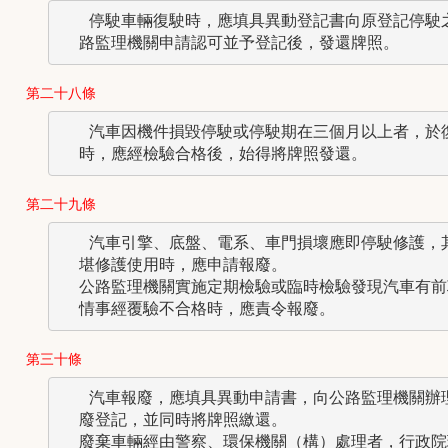
   停駛車輛復駛時，應填具異動登記書向原登記停駛之
第二十八條
   汽車因機件損毀停駛或停駛期在三個月以上者，於復
第二十九條
   汽車引擎、底盤、電系、車門損壞應即停駛修護，其
  堪修護使用時，應申請報廢。

  公路監理機關實施定期檢驗或臨時檢驗發現汽車有前項
第三十條
   汽車報廢，應填具異動申請書，向公路監理機關辦理
  廢登記，並同時將牌照繳還。

  廢棄車輛經由警察、環保機關（構）處理者，行政院環