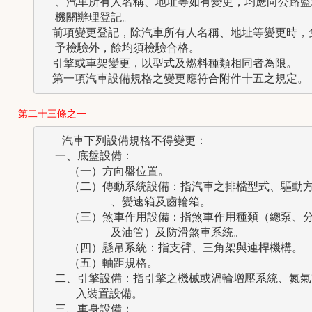
  、汽車所有人名稱、地址等如有變更，均應向公路監理
  機關辦理登記。

　前項變更登記，除汽車所有人名稱、地址等變更時，免
  予檢驗外，餘均須檢驗合格。

　引擎或車架變更，以型式及燃料種類相同者為限。

　第一項汽車設備規格之變更應符合附件十五之規定。
第二十三條之一
   汽車下列設備規格不得變更：

  一、底盤設備：

    （一）方向盤位置。

    （二）傳動系統設備：指汽車之排檔型式、驅動方
          、變速箱及齒輪箱。

    （三）煞車作用設備：指煞車作用種類（總泵、分
          及油管）及防滑煞車系統。

    （四）懸吊系統：指支臂、三角架與連桿機構。

    （五）軸距規格。

  二、引擎設備：指引擎之機械或渦輪增壓系統、氮氣導
     入裝置設備。

  三、車身設備：
