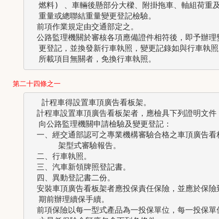
  燃料) 、車輛後懸部分大樑、附掛拖車、軸組荷重及
  重量或總聯結重量變更登記檢驗。

　前項作業規定由交通部定之。

　公路監理機關於審核各項應備證件相符後，即予辦理變
  更登記，並換發新行車執照，變更記錄如與行車執照上
  所載項目無關者，免換行車執照。
第二十四條之一
 　計程車得設置車頂廣告看板架。

　計程車設置車頂廣告看板架者，應檢具下列證明文件，
  向公路監理機關申請檢驗及變更登記：

　一、經交通部認可之專業機構審驗合格之車頂廣告看板
      架型式審驗報告。

　二、行車執照。

　三、汽車新領牌照登記書。

　四、異動登記書二份。

　安裝車頂廣告看板架者應投保責任保險，並應於保險到
  期前辦理續保手續。

　前項保險以每一型式產品為一投保單位，每一投保單位