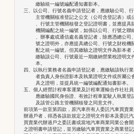
      繳驗統一編號編配通知書影本。

  三、以公司、行號名義申請登記者，應繳驗公司、行號
      主管機關核准登記之公文（公司含登記表）或公
      、行號主管機關核發之登記證明書，並應提具財
      機關編配之統一編號，如係以公司、行號之聯絡
      、辦事處或通信處名義登記者，除應憑總公司、
      號之證明外，亦應提具總公司、行號之財稅機關
      配之統一編號。但其繳驗之證明文件為影本者，
      繳驗該公司、行號最近一期繳納營業稅證明文件
      本。

  四、以執行業務者名義申請登記者，應繳驗該執行業務
      者負責人身份證影本及執業證明文件或所屬公會
      具之證明，並提具統一編號編配通知書影本。

  五、個人經營計程車客運業及計程車運輸合作社社員，
      應繳驗國民身份證、有效計程車駕駛人執業登記
      及該管公路主管機關核發之同意文件。

  前項第一款至第四款，原汽車所有人委託汽車買賣業代
  辦過戶者，得憑各該款規定之證明文件影本及委託汽車
  買賣業代辦過戶之委託書或當地汽車商業同業公會開具
  之證明書申請登記，並另繳驗汽車買賣業之商業登記證