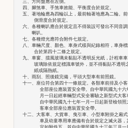
  三、方向盤應在左側。

  四、腳煞車、手煞車效能、平衡度合於規定。

  五、著地輪應為四輪以上，最前軸著地應為二輪。前輪
      側滑度合於規定。

  六、各種喇叭應合於規定且不得裝設可發出不同音調之
  　　喇叭。

  七、各種燈光應符合附件七規定。

  八、車輛尺度、顏色、車身式樣與紀錄相符，車身標識
      合於第四十二條之規定。

  九、車窗、擋風玻璃未黏貼不透明反光紙，計程車車窗
      玻璃除依規定標識車號外，並不得黏貼不透明之
      紙或隔熱紙。

  十、雨刮、照後鏡完備，平頭大型車有前照鏡。

  十一、座位符合第四十一條規定。各類車前排及小客車
        全部座位應裝置安全帶。自中華民國九十六年
        月一日起經車輛型式安全審驗之新型式大客車
        自中華民國九十七年一月一日起新登檢領照之
        客車全部座位應裝置安全帶。

  十二、大客車、大貨車、曳引車、小型車附掛之廂式拖
        車及幼童專用車應備有合於規定之滅火器，其
        定如附件五，並自中華民國九十三年三月一日