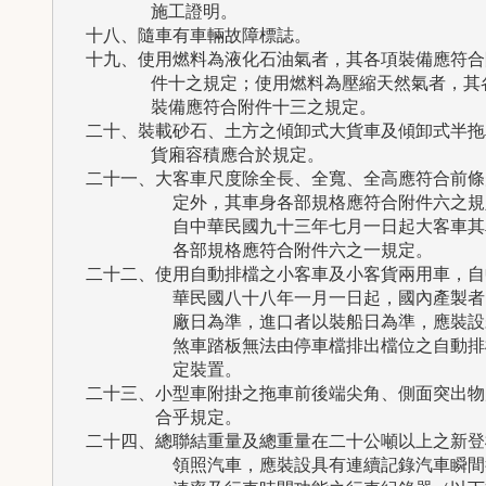
        施工證明。

  十八、隨車有車輛故障標誌。

  十九、使用燃料為液化石油氣者，其各項裝備應符合附
        件十之規定；使用燃料為壓縮天然氣者，其各
        裝備應符合附件十三之規定。

  二十、裝載砂石、土方之傾卸式大貨車及傾卸式半拖車
        貨廂容積應合於規定。

  二十一、大客車尺度除全長、全寬、全高應符合前條規
          定外，其車身各部規格應符合附件六之規
          自中華民國九十三年七月一日起大客車其
          各部規格應符合附件六之一規定。

  二十二、使用自動排檔之小客車及小客貨兩用車，自中
          華民國八十八年一月一日起，國內產製者
          廠日為準，進口者以裝船日為準，應裝設
          煞車踏板無法由停車檔排出檔位之自動排
          定裝置。

  二十三、小型車附掛之拖車前後端尖角、側面突出物應
  　　　　合乎規定。

  二十四、總聯結重量及總重量在二十公噸以上之新登檢
          領照汽車，應裝設具有連續記錄汽車瞬間