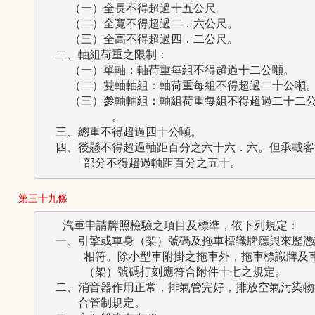
    （一）全長不得超過十五公尺。

    （二）全寬不得超過二．六公尺。

    （三）全高不得超過四．二公尺。

  二、軸組荷重之限制：

    （一）單軸：軸荷重每組不得超過十二公噸。

    （二）雙軸軸組：軸荷重每組不得超過二十公噸。
    （三）參軸軸組：軸組荷重每組不得超過二十二公
          。

  三、總重不得超過四十公噸。

  四、後懸不得超過軸距百分之六十六．六。但承載客貨
      部分不得超過軸距百分之五十。
第三十九條
   汽車申請牌照檢驗之項目及標準，依下列規定：

  一、引擎或車身（架）號碼及拖車標識牌應與來歷憑證
      相符。除小型車附掛之拖車外，拖車標識牌及車
      （架）號碼打刻應符合附件十七之規定。

  二、消音器作用正常，排氣管完好，排放空氣污染物符
  　　合管制規定。
