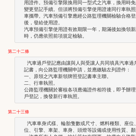
  用證件。預備引擎限換用同一型式之汽車，換用時免辦
  變更登記手續。但須將預備引擎使用證連同行車執照隨
  車攜帶。汽車預備引擎應經公路監理機關檢驗合格登記
  後，發給使用證。

  汽車預備引擎使用證有效期限一年，期滿後如換領新證
第二十二條
   汽車過戶登記應由讓與人與受讓人共同填具汽車過戶
  記書，向公路監理機關申請，並應繳驗左列證件：

  一、原領之汽車新領牌照登記書車主聯。

  二、行車執照。

  公路監理機關於審核各項應備證件相符後，即予辦理過
第二十三條
   汽車車身式樣、輪胎隻數或尺寸、燃料種類、座位、
  位、引擎、車架、車身、頭燈等設備或使用性質、顏色