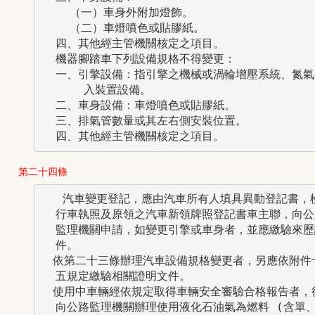
    （一）車身外附加燈飾。

    （二）車燈噴色或貼膠紙。

  四、其他經主管機關核定之項目。

  機器腳踏車下列設備規格不得變更：

  一、引擎設備：指引擎之機械或渦輪增壓系統、氮氣導
      入裝置設備。

  二、車身設備：車燈噴色或貼膠紙。

  三、排氣管數量或其左右側安裝位置。

  四、其他經主管機關核定之項目。
第二十四條
   汽車變更登記，應由汽車所有人填具異動登記書，檢
  行車執照及原領之汽車新領牌照登記書車主聯，向公路
  監理機關申請，如變更引擎或車身者，並應繳驗來歷證
  件。

　依第二十三條辦理汽車設備規格變更者，另應依附件十
  五規定繳驗相關證明文件。

　使用中車輛經依規定取得車輛安全審驗合格報告者，得
  向公路監理機關辦理使用液化石油氣為燃料 (含單、