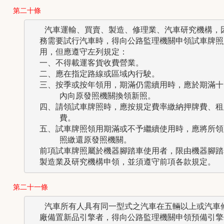
第二十條
   汽車運輸、買賣、製造、修理業、汽車研究機構，因
  務需要試行汽車時，得向公路監理機關申領試車牌照憑
  用，但應遵守左列規定：

  一、不得載運客貨收費營業。

  二、應在指定路線或區域內行駛。

  三、按季或按年領用，期滿仍需續用時，應於期滿十日
      內向原發照機關換領新照。

  四、請領試車牌照時，應按規定費率繳納押牌費、租牌
      費。

  五、試車牌照領用期滿或不予繼續使用時，應將所領牌
      照繳還原發照機關。

  前項試車牌照屬於機器腳踏車使用者，限由機器腳踏車
第二十一條
   汽車所有人具有同一型式之汽車在五輛以上或汽車修
  廠備置新品引擎者，得向公路監理機關申領預備引擎使