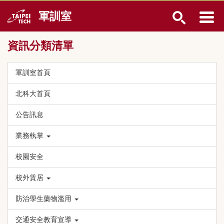
跳
軍訓室
到
主
要
資訊分類清單
內
容
區
軍訓室首頁
北科大首頁
公告訊息
業務執掌
校園安全
校外賃居
防治學生藥物濫用
交通安全教育宣導