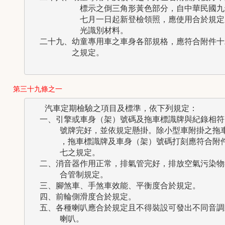
          標示之倒三角形黃色部分，自中華民國九
          七月一日起新登檢領照，應使用合於規定
          光識別材料。

  二十九、幼童專用車之車身各部規格，應符合附件十二
  　　　　之規定。 

第三十九條之一
   汽車定期檢驗之項目及標準，依下列規定：

  一、引擎或車身（架）號碼及拖車標識牌與紀錄相符，
      號牌完好，並依規定懸掛。除小型車附掛之拖車
      ，拖車標識牌及車身（架）號碼打刻應符合附件
      七之規定。

  二、消音器作用正常，排氣管完好，排放空氣污染物符
      合管制規定。

  三、腳煞車、手煞車效能、平衡度合於規定。

  四、前輪側滑度合於規定。

  五、各種喇叭應合於規定且不得裝設可發出不同音調之
      喇叭。
