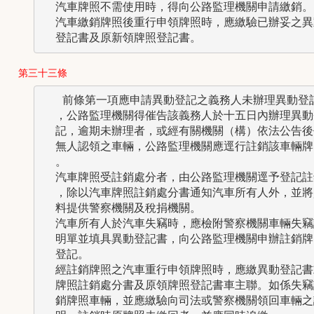
  汽車牌照不需使用時，得向公路監理機關申請繳銷。

  汽車繳銷牌照後重行申領牌照時，應繳驗已辦妥之異動
第三十三條
   前條第一項應申請異動登記之義務人未辦理異動登記
  ，公路監理機關得催告該義務人於十五日內辦理異動登
  記，逾期未辦理者，或經有關機關（構）依法公告後仍
  無人認領之車輛，公路監理機關應逕行註銷該車輛牌照
  。

  汽車牌照受註銷處分者，由公路監理機關逕予登記註銷
  ，除以汽車牌照註銷處分書通知汽車所有人外，並將資
  料提供警察機關及稅捐機關。

  汽車所有人於汽車失竊時，應檢附警察機關車輛失竊證
  明單並填具異動登記書，向公路監理機關申辦註銷牌照
  登記。

  經註銷牌照之汽車重行申領牌照時，應繳異動登記書或
  牌照註銷處分書及原領牌照登記書車主聯。如係失竊註
  銷牌照車輛，並應繳驗向司法或警察機關領回車輛之證