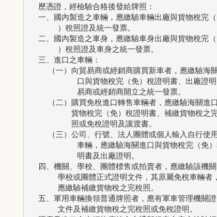
  歷憑證，經檢驗合格後發給牌照：

  一、國內製造之車輛，應繳驗車輛出廠與貨物稅完（免
      ）稅照證及統一發票。

  二、國內製造之車身，應繳驗車身出廠與貨物稅完（免
      ）稅照證及車身之統一發票。

  三、進口之車輛：

    （一）向貿易商或經銷商購買新車者，應繳驗海關
          口與貨物稅完（免）稅證明書、出廠證明
          易商或經銷商開立之統一發票。

    （二）購買免稅進口轉售車輛者，應繳驗海關進口
    　　　貨物稅完（免）稅證明書、補繳貨物稅之完
    　　　照或免稅證明及讓渡書。

    （三）公司、行號、法人團體或個人輸入自行使用
          車輛，應繳驗海關進口與貨物稅完（免）
          明書及出廠證明。

  四、機關、學校、團體標售或拍賣者，應繳驗該機關、
      學校或團體正式證明文件，其原屬免稅車輛者，
      應繳驗補繳貨物稅之完稅照。

  五、軍用車輛換領普通牌照者，應有軍車管理機關證明
      文件及補繳貨物稅之完稅照或免稅證明。
