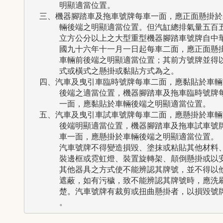
      明顯適當位置。

  三、機器腳踏車及拖車號牌每車一面，應正面懸掛於車
      輛後端之明顯適當位置。但汽缸總排氣量五百五
      立方公分以上之大型重型機器腳踏車號牌自中華
      國九十六年十一月一日起每車二面，應正面懸掛
      車輛前後端之明顯適當位置；其前方號牌並得以
      式或橫式之懸掛或黏貼方式為之。

  四、汽車及曳引車臨時號牌每車二面，應黏貼於車輛前
      後端之適當位置，機器腳踏車及拖車臨時號牌每
      一面，應黏貼於車輛後端之明顯適當位置。

  五、汽車及曳引車試車號牌每車二面，應懸掛於車輛前
      後端明顯適當位置，機器腳踏車及拖車試車號牌
      車一面，應懸掛於車輛後端之明顯適當位置。

      汽車號牌不得變造損毀、塗抹或粘貼其他材料、
      裝邊框或霓虹燈、裝置旋轉架、顛倒懸掛或以安
      其他器具之方式使不能辨認其牌號，並不得以他
      遮蔽，如有污穢，致不能辨認其牌號時，應洗刷
      楚。汽車號牌有裁剪或扭曲懸掛者，以損毀號牌