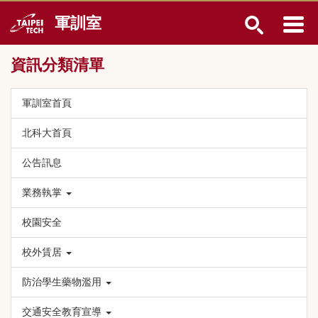
跳
軍訓室
到
主
要
資訊分類清單
內
容
區
軍訓室首頁
北科大首頁
公告訊息
業務執掌
校園安全
校外賃居
防治學生藥物濫用
交通安全教育宣導